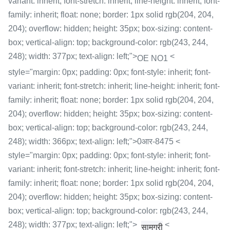
variant: inherit; font-stretch: inherit; line-height: inherit; font-
family: inherit; float: none; border: 1px solid rgb(204, 204,
204); overflow: hidden; height: 35px; box-sizing: content-
box; vertical-align: top; background-color: rgb(243, 244,
248); width: 377px; text-align: left;">
<
OE NO1
style="margin: 0px; padding: 0px; font-style: inherit; font-
variant: inherit; font-stretch: inherit; line-height: inherit; font-
family: inherit; float: none; border: 1px solid rgb(204, 204,
204); overflow: hidden; height: 35px; box-sizing: content-
box; vertical-align: top; background-color: rgb(243, 244,
248); width: 366px; text-align: left;">0आर-8475 <
style="margin: 0px; padding: 0px; font-style: inherit; font-
variant: inherit; font-stretch: inherit; line-height: inherit; font-
family: inherit; float: none; border: 1px solid rgb(204, 204,
204); overflow: hidden; height: 35px; box-sizing: content-
box; vertical-align: top; background-color: rgb(243, 244,
248); width: 377px; text-align: left;">
<
सामग्री