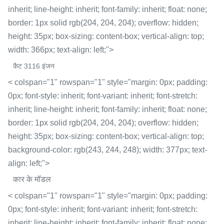
inherit; line-height: inherit; font-family: inherit; float: none;
border: 1px solid rgb(204, 204, 204); overflow: hidden;
height: 35px; box-sizing: content-box; vertical-align: top;
width: 366px; text-align: left;">
कैट 3116 इंजन
< colspan="1" rowspan="1" style="margin: 0px; padding:
0px; font-style: inherit; font-variant: inherit; font-stretch:
inherit; line-height: inherit; font-family: inherit; float: none;
border: 1px solid rgb(204, 204, 204); overflow: hidden;
height: 35px; box-sizing: content-box; vertical-align: top;
background-color: rgb(243, 244, 248); width: 377px; text-
align: left;">
कार के मॉडल
< colspan="1" rowspan="1" style="margin: 0px; padding:
0px; font-style: inherit; font-variant: inherit; font-stretch:
inherit; line-height: inherit; font-family: inherit; float: none;