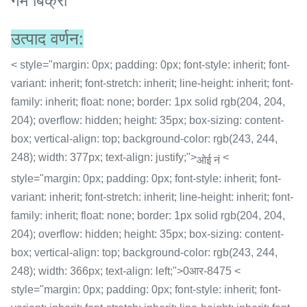
गर्म बिक्री
उत्पाद वर्णन:
< style="margin: 0px; padding: 0px; font-style: inherit; font-
variant: inherit; font-stretch: inherit; line-height: inherit; font-
family: inherit; float: none; border: 1px solid rgb(204, 204,
204); overflow: hidden; height: 35px; box-sizing: content-
box; vertical-align: top; background-color: rgb(243, 244,
248); width: 377px; text-align: justify;">
<
ओई नं
style="margin: 0px; padding: 0px; font-style: inherit; font-
variant: inherit; font-stretch: inherit; line-height: inherit; font-
family: inherit; float: none; border: 1px solid rgb(204, 204,
204); overflow: hidden; height: 35px; box-sizing: content-
box; vertical-align: top; background-color: rgb(243, 244,
248); width: 366px; text-align: left;">0आर-8475 <
style="margin: 0px; padding: 0px; font-style: inherit; font-