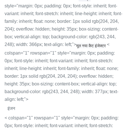
style="margin: 0px; padding: 0px; font-style: inherit; font-
variant: inherit; font-stretch: inherit; line-height: inherit; font-
family: inherit; float: none; border: 1px solid rgb(204, 204,
204); overflow: hidden; height: 35px; box-sizing: content-
box; vertical-align: top; background-color: rgb(243, 244,
248); width: 366px; text-align: left;">
<
मूल नया कैट इंजेक्टर
colspan="1" rowspan="1" style="margin: 0px; padding:
0px; font-style: inherit; font-variant: inherit; font-stretch:
inherit; line-height: inherit; font-family: inherit; float: none;
border: 1px solid rgb(204, 204, 204); overflow: hidden;
height: 35px; box-sizing: content-box; vertical-align: top;
background-color: rgb(243, 244, 248); width: 377px; text-
align: left;">
इंजन
< colspan="1" rowspan="1" style="margin: 0px; padding:
0px; font-style: inherit; font-variant: inherit; font-stretch: