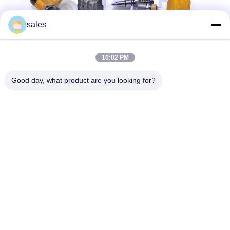
sales
10:02 PM
Good day, what product are you looking for?
संपर्क विवरण:
जोड़ें: हुआंगपु मशीनरी सिटी, नंबर 585-ए, नंबर 138, साउथईस्ट रोड,
हुआंगपु जिला, गुआंगज़ौ शहर,