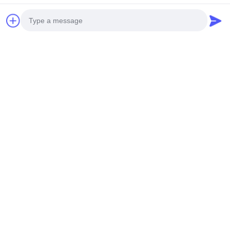
गुयाङ्ग्डोंग प्रोविन्स
सेलफोन:+86 13790195672
व्हाट्सएप::+86 13790195672
ईमेल:edwardswilliam1988@gmail.com
टैग
Photo
सामान्य रेल ईंधन इंजेक्टर
कैट डीजल इंजेक्टर
डीजल ईंधन इंजेक्टर
Video Call
Audio Call
संबंधित उत्पाद