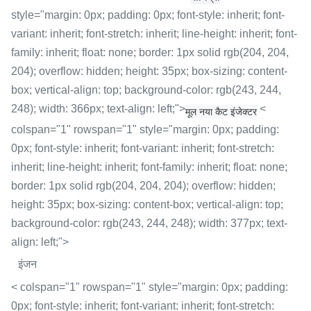
style="margin: 0px; padding: 0px; font-style: inherit; font-
variant: inherit; font-stretch: inherit; line-height: inherit; font-
family: inherit; float: none; border: 1px solid rgb(204, 204,
204); overflow: hidden; height: 35px; box-sizing: content-
box; vertical-align: top; background-color: rgb(243, 244,
248); width: 366px; text-align: left;">
<
मूल नया कैट इंजेक्टर
colspan="1" rowspan="1" style="margin: 0px; padding:
0px; font-style: inherit; font-variant: inherit; font-stretch:
inherit; line-height: inherit; font-family: inherit; float: none;
border: 1px solid rgb(204, 204, 204); overflow: hidden;
height: 35px; box-sizing: content-box; vertical-align: top;
background-color: rgb(243, 244, 248); width: 377px; text-
align: left;">
इंजन
< colspan="1" rowspan="1" style="margin: 0px; padding:
0px; font-style: inherit; font-variant: inherit; font-stretch: