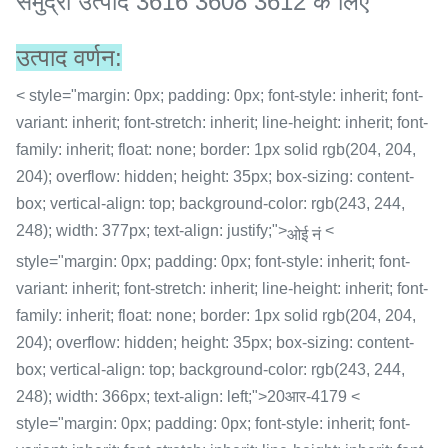
समुद्री उत्पाद 3616 3608 3612 के लिए
उत्पाद वर्णन:
< style="margin: 0px; padding: 0px; font-style: inherit; font-
variant: inherit; font-stretch: inherit; line-height: inherit; font-
family: inherit; float: none; border: 1px solid rgb(204, 204,
204); overflow: hidden; height: 35px; box-sizing: content-
box; vertical-align: top; background-color: rgb(243, 244,
248); width: 377px; text-align: justify;">
<
ओई नं
style="margin: 0px; padding: 0px; font-style: inherit; font-
variant: inherit; font-stretch: inherit; line-height: inherit; font-
family: inherit; float: none; border: 1px solid rgb(204, 204,
204); overflow: hidden; height: 35px; box-sizing: content-
box; vertical-align: top; background-color: rgb(243, 244,
248); width: 366px; text-align: left;">20आर-4179 <
style="margin: 0px; padding: 0px; font-style: inherit; font-