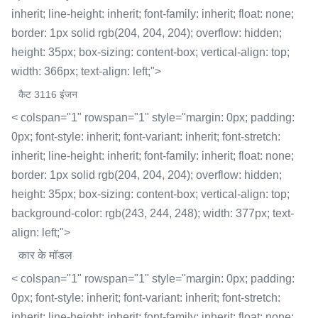
inherit; line-height: inherit; font-family: inherit; float: none;
border: 1px solid rgb(204, 204, 204); overflow: hidden;
height: 35px; box-sizing: content-box; vertical-align: top;
width: 366px; text-align: left;">
कैट 3116 इंजन
< colspan="1" rowspan="1" style="margin: 0px; padding:
0px; font-style: inherit; font-variant: inherit; font-stretch:
inherit; line-height: inherit; font-family: inherit; float: none;
border: 1px solid rgb(204, 204, 204); overflow: hidden;
height: 35px; box-sizing: content-box; vertical-align: top;
background-color: rgb(243, 244, 248); width: 377px; text-
align: left;">
कार के मॉडल
< colspan="1" rowspan="1" style="margin: 0px; padding:
0px; font-style: inherit; font-variant: inherit; font-stretch:
inherit; line-height: inherit; font-family: inherit; float: none;