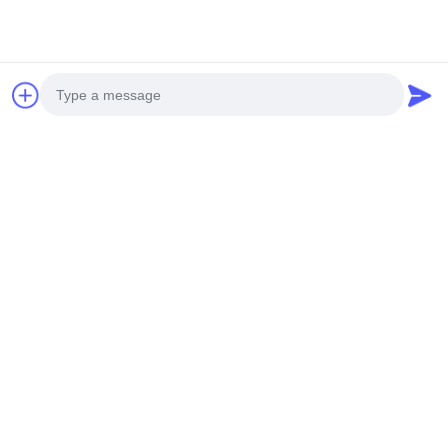
जोड़ें: हुआंगपु मशीनरी सिटी, नंबर 585-ए, नंबर 138, साउथईस्ट रोड,
हुआंगपु जिला, गुआंगज़ौ शहर,
गुयाङ्ग्डोंग प्रोविन्स
सेलफोन:+86 13790195672
व्हाट्सएप::+86 13790195672
ईमेल:edwardswilliam1988@gmail.com
टैग
Photo
सामान्य रेल ईंधन इंजेक्टर
कैट डीजल इंजेक्टर
डीजल ईंधन इंजेक्टर
Video Call
Audio Call
संबंधित उत्पाद