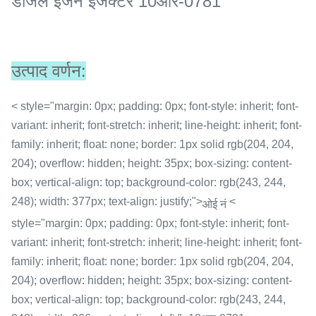
डीजल इंजन इंजेक्टर 10आर-0781
उत्पाद वर्णन:
< style="margin: 0px; padding: 0px; font-style: inherit; font-
variant: inherit; font-stretch: inherit; line-height: inherit; font-
family: inherit; float: none; border: 1px solid rgb(204, 204,
204); overflow: hidden; height: 35px; box-sizing: content-
box; vertical-align: top; background-color: rgb(243, 244,
248); width: 377px; text-align: justify;">
<
ओई नं
style="margin: 0px; padding: 0px; font-style: inherit; font-
variant: inherit; font-stretch: inherit; line-height: inherit; font-
family: inherit; float: none; border: 1px solid rgb(204, 204,
204); overflow: hidden; height: 35px; box-sizing: content-
box; vertical-align: top; background-color: rgb(243, 244,