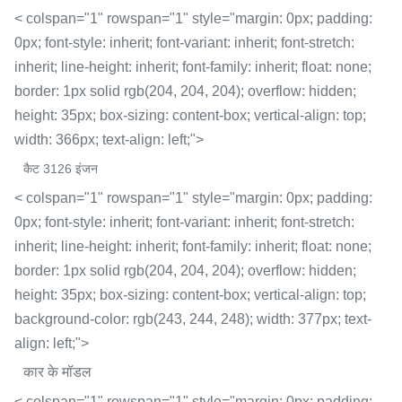
< colspan="1" rowspan="1" style="margin: 0px; padding:
0px; font-style: inherit; font-variant: inherit; font-stretch:
inherit; line-height: inherit; font-family: inherit; float: none;
border: 1px solid rgb(204, 204, 204); overflow: hidden;
height: 35px; box-sizing: content-box; vertical-align: top;
width: 366px; text-align: left;">
कैट 3126 इंजन
< colspan="1" rowspan="1" style="margin: 0px; padding:
0px; font-style: inherit; font-variant: inherit; font-stretch:
inherit; line-height: inherit; font-family: inherit; float: none;
border: 1px solid rgb(204, 204, 204); overflow: hidden;
height: 35px; box-sizing: content-box; vertical-align: top;
background-color: rgb(243, 244, 248); width: 377px; text-
align: left;">
कार के मॉडल
< colspan="1" rowspan="1" style="margin: 0px; padding: