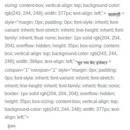
sizing: content-box; vertical-align: top; background-color:
rgb(243, 244, 248); width: 377px; text-align: left;">
<
सामग्री
style="margin: 0px; padding: 0px; font-style: inherit; font-
variant: inherit; font-stretch: inherit; line-height: inherit; font-
family: inherit; float: none; border: 1px solid rgb(204, 204,
204); overflow: hidden; height: 35px; box-sizing: content-
box; vertical-align: top; background-color: rgb(243, 244,
248); width: 366px; text-align: left;">
<
मूल नया कैट इंजेक्टर
colspan="1" rowspan="1" style="margin: 0px; padding:
0px; font-style: inherit; font-variant: inherit; font-stretch:
inherit; line-height: inherit; font-family: inherit; float: none;
border: 1px solid rgb(204, 204, 204); overflow: hidden;
height: 35px; box-sizing: content-box; vertical-align: top;
background-color: rgb(243, 244, 248); width: 377px; text-
align: left;">
इंजन