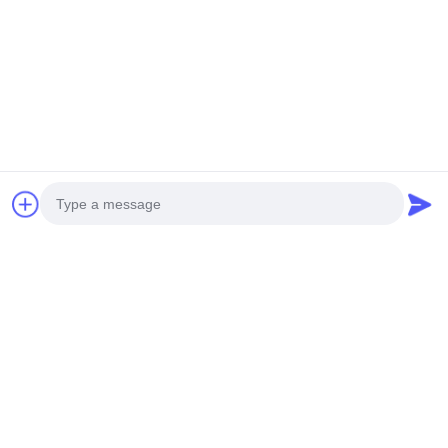
संपर्क विवरण:
जोड़ें: हुआंगपु मशीनरी सिटी, नंबर 585-ए, नंबर 138, साउथईस्ट रोड,
हुआंगपु जिला, गुआंगज़ौ शहर,
गुयाङ्ग्डोंग प्रोविन्स
सेलफोन:+86 13790195672
व्हाट्सएप::+86 13790195672
ईमेल:edwardswilliam1988@gmail.com
टैग
Photo
सामान्य रेल ईंधन इंजेक्टर
कैट डीजल इंजेक्टर
डीजल ईंधन इंजेक्टर
Video Call
Audio Call