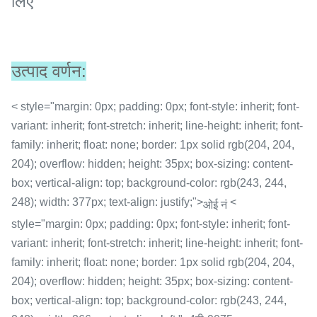
लिए
उत्पाद वर्णन:
< style="margin: 0px; padding: 0px; font-style: inherit; font-
variant: inherit; font-stretch: inherit; line-height: inherit; font-
family: inherit; float: none; border: 1px solid rgb(204, 204,
204); overflow: hidden; height: 35px; box-sizing: content-
box; vertical-align: top; background-color: rgb(243, 244,
248); width: 377px; text-align: justify;">
<
ओई नं
style="margin: 0px; padding: 0px; font-style: inherit; font-
variant: inherit; font-stretch: inherit; line-height: inherit; font-
family: inherit; float: none; border: 1px solid rgb(204, 204,
204); overflow: hidden; height: 35px; box-sizing: content-
box; vertical-align: top; background-color: rgb(243, 244,