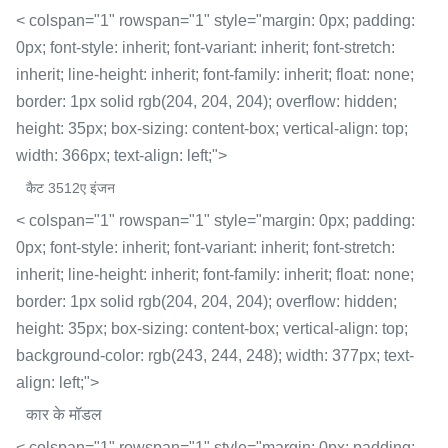
< colspan="1" rowspan="1" style="margin: 0px; padding:
0px; font-style: inherit; font-variant: inherit; font-stretch:
inherit; line-height: inherit; font-family: inherit; float: none;
border: 1px solid rgb(204, 204, 204); overflow: hidden;
height: 35px; box-sizing: content-box; vertical-align: top;
width: 366px; text-align: left;">
कैट 3512ए इंजन
< colspan="1" rowspan="1" style="margin: 0px; padding:
0px; font-style: inherit; font-variant: inherit; font-stretch:
inherit; line-height: inherit; font-family: inherit; float: none;
border: 1px solid rgb(204, 204, 204); overflow: hidden;
height: 35px; box-sizing: content-box; vertical-align: top;
background-color: rgb(243, 244, 248); width: 377px; text-
align: left;">
कार के मॉडल
< colspan="1" rowspan="1" style="margin: 0px; padding: