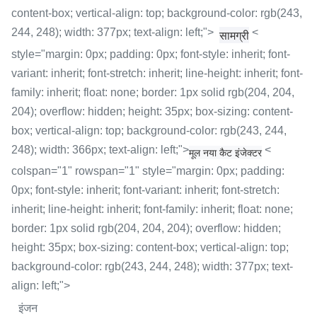
content-box; vertical-align: top; background-color: rgb(243,
244, 248); width: 377px; text-align: left;">
<
सामग्री
style="margin: 0px; padding: 0px; font-style: inherit; font-
variant: inherit; font-stretch: inherit; line-height: inherit; font-
family: inherit; float: none; border: 1px solid rgb(204, 204,
204); overflow: hidden; height: 35px; box-sizing: content-
box; vertical-align: top; background-color: rgb(243, 244,
248); width: 366px; text-align: left;">
<
मूल नया कैट इंजेक्टर
colspan="1" rowspan="1" style="margin: 0px; padding:
0px; font-style: inherit; font-variant: inherit; font-stretch:
inherit; line-height: inherit; font-family: inherit; float: none;
border: 1px solid rgb(204, 204, 204); overflow: hidden;
height: 35px; box-sizing: content-box; vertical-align: top;
background-color: rgb(243, 244, 248); width: 377px; text-
align: left;">
इंजन