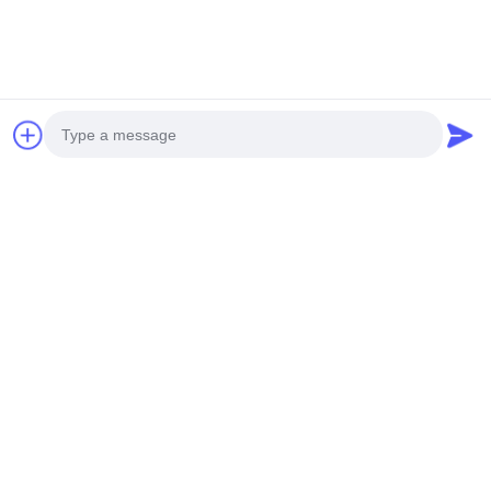
संपर्क विवरण:
जोड़ें: हुआंगपु मशीनरी सिटी, नंबर 585-ए, नंबर 138, साउथईस्ट रोड,
हुआंगपु जिला, गुआंगज़ौ शहर,
गुयाङ्ग्डोंग प्रोविन्स
सेलफोन:+86 13790195672
व्हाट्सएप::+86 13790195672
ईमेल:edwardswilliam1988@gmail.com
टैग
Photo
सामान्य रेल ईंधन इंजेक्टर
कैट डीजल इंजेक्टर
डीजल ईंधन इंजेक्टर
Video Call
Audio Call
संबंधित उत्पाद