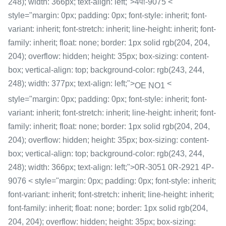
248); width: 366px; text-align: left;">4पी-9075 <
style="margin: 0px; padding: 0px; font-style: inherit; font-
variant: inherit; font-stretch: inherit; line-height: inherit; font-
family: inherit; float: none; border: 1px solid rgb(204, 204,
204); overflow: hidden; height: 35px; box-sizing: content-
box; vertical-align: top; background-color: rgb(243, 244,
248); width: 377px; text-align: left;">
<
OE NO1
style="margin: 0px; padding: 0px; font-style: inherit; font-
variant: inherit; font-stretch: inherit; line-height: inherit; font-
family: inherit; float: none; border: 1px solid rgb(204, 204,
204); overflow: hidden; height: 35px; box-sizing: content-
box; vertical-align: top; background-color: rgb(243, 244,
248); width: 366px; text-align: left;">0R-3051 0R-2921 4P-
9076 < style="margin: 0px; padding: 0px; font-style: inherit;
font-variant: inherit; font-stretch: inherit; line-height: inherit;
font-family: inherit; float: none; border: 1px solid rgb(204,
204, 204); overflow: hidden; height: 35px; box-sizing: