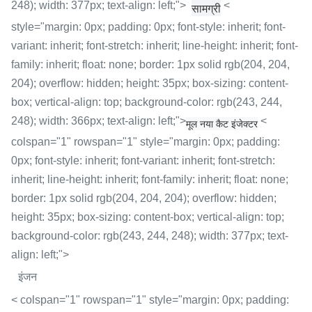
248); width: 377px; text-align: left;">
<
सामग्री
style="margin: 0px; padding: 0px; font-style: inherit; font-
variant: inherit; font-stretch: inherit; line-height: inherit; font-
family: inherit; float: none; border: 1px solid rgb(204, 204,
204); overflow: hidden; height: 35px; box-sizing: content-
box; vertical-align: top; background-color: rgb(243, 244,
248); width: 366px; text-align: left;">
<
मूल नया कैट इंजेक्टर
colspan="1" rowspan="1" style="margin: 0px; padding:
0px; font-style: inherit; font-variant: inherit; font-stretch:
inherit; line-height: inherit; font-family: inherit; float: none;
border: 1px solid rgb(204, 204, 204); overflow: hidden;
height: 35px; box-sizing: content-box; vertical-align: top;
background-color: rgb(243, 244, 248); width: 377px; text-
align: left;">
इंजन
< colspan="1" rowspan="1" style="margin: 0px; padding: