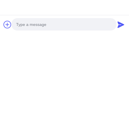
जोड़ें: हुआंगपु मशीनरी सिटी, नंबर 585-ए, नंबर 138, साउथईस्ट रोड,
हुआंगपु जिला, गुआंगज़ौ शहर,
गुयाङ्ग्डोंग प्रोविन्स
सेलफोन:+86 13790195672
व्हाट्सएप::+86 13790195672
ईमेल:edwardswilliam1988@gmail.com
टैग
Photo
सामान्य रेल ईंधन इंजेक्टर
कैट डीजल इंजेक्टर
डीजल ईंधन इंजेक्टर
Video Call
Audio Call
संबंधित उत्पाद