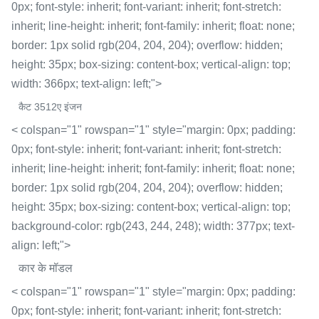
0px; font-style: inherit; font-variant: inherit; font-stretch:
inherit; line-height: inherit; font-family: inherit; float: none;
border: 1px solid rgb(204, 204, 204); overflow: hidden;
height: 35px; box-sizing: content-box; vertical-align: top;
width: 366px; text-align: left;">
कैट 3512ए इंजन
< colspan="1" rowspan="1" style="margin: 0px; padding:
0px; font-style: inherit; font-variant: inherit; font-stretch:
inherit; line-height: inherit; font-family: inherit; float: none;
border: 1px solid rgb(204, 204, 204); overflow: hidden;
height: 35px; box-sizing: content-box; vertical-align: top;
background-color: rgb(243, 244, 248); width: 377px; text-
align: left;">
कार के मॉडल
< colspan="1" rowspan="1" style="margin: 0px; padding:
0px; font-style: inherit; font-variant: inherit; font-stretch: