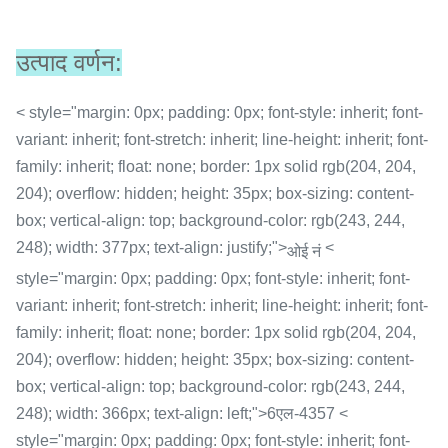
उत्पाद वर्णन:
< style="margin: 0px; padding: 0px; font-style: inherit; font-
variant: inherit; font-stretch: inherit; line-height: inherit; font-
family: inherit; float: none; border: 1px solid rgb(204, 204,
204); overflow: hidden; height: 35px; box-sizing: content-
box; vertical-align: top; background-color: rgb(243, 244,
248); width: 377px; text-align: justify;">
<
ओई नं
style="margin: 0px; padding: 0px; font-style: inherit; font-
variant: inherit; font-stretch: inherit; line-height: inherit; font-
family: inherit; float: none; border: 1px solid rgb(204, 204,
204); overflow: hidden; height: 35px; box-sizing: content-
box; vertical-align: top; background-color: rgb(243, 244,
248); width: 366px; text-align: left;">6एल-4357 <
style="margin: 0px; padding: 0px; font-style: inherit; font-