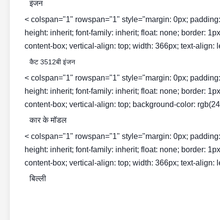
इंजन
< colspan="1" rowspan="1" style="margin: 0px; padding: 0px; 
height: inherit; font-family: inherit; float: none; border: 
content-box; vertical-align: top; width: 366px; text-align: l
कैट 3512बी इंजन
< colspan="1" rowspan="1" style="margin: 0px; padding: 0px; 
height: inherit; font-family: inherit; float: none; border: 
content-box; vertical-align: top; background-color: rgb(243
कार के मॉडल
< colspan="1" rowspan="1" style="margin: 0px; padding: 0px; 
height: inherit; font-family: inherit; float: none; border: 
content-box; vertical-align: top; width: 366px; text-align: l
बिल्ली