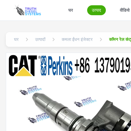
घर
उत्पाद
वीडियो
घर
उत्पादों
कमला ईंधन इंजेक्टर
कॉमन रेल कंट