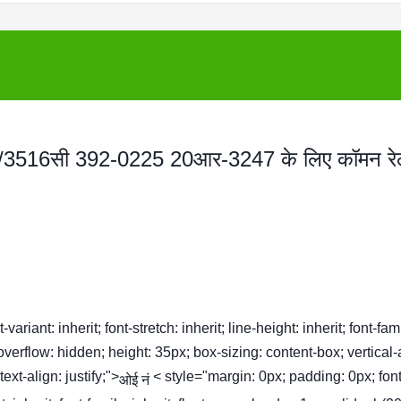
512सी/3516सी 392-0225 20आर-3247 के लिए कॉमन र
ariant: inherit; font-stretch: inherit; line-height: inherit; font-fam
 overflow: hidden; height: 35px; box-sizing: content-box; vertical-
xt-align: justify;">
< style="margin: 0px; padding: 0px; font
ओई नं