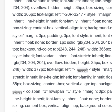
inherit; font-variant: inherit; font-stretch: inherit; line-hei
204, 204); overflow: hidden; height: 35px; box-sizing: con
width: 366px; text-align: left;">20R-3247 < style="margin: 0
inherit; line-height: inherit; font-family: inherit; float: n
box-sizing: content-box; vertical-align: top; background-co
style="margin: 0px; padding: 0px; font-style: inherit; font-var
inherit; float: none; border: 1px solid rgb(204, 204, 204);
top; background-color: rgb(243, 244, 248); width: 366px; 
style: inherit; font-variant: inherit; font-stretch: inherit; li
rgb(204, 204, 204); overflow: hidden; height: 35px; box-si
248); width: 377px; text-align: left;">
< style="margi
सामग्री
stretch: inherit; line-height: inherit; font-family: inherit;
35px; box-sizing: content-box; vertical-align: top; backgro
< colspan="1" rowspan="1" style="margin: 0px; padding:
इंजेक्टर
line-height: inherit; font-family: inherit; float: none; bor
sizing: content-box; vertical-align: top; background-color: