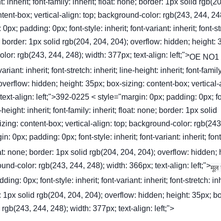
ght: inherit; font-family: inherit; float: none; border: 1px solid rgb(2
tent-box; vertical-align: top; background-color: rgb(243, 244, 24
px; padding: 0px; font-style: inherit; font-variant: inherit; font-st
one; border: 1px solid rgb(204, 204, 204); overflow: hidden; height: 
lor: rgb(243, 244, 248); width: 377px; text-align: left;">
OE NO1
iant: inherit; font-stretch: inherit; line-height: inherit; font-family
 overflow: hidden; height: 35px; box-sizing: content-box; vertical-
text-align: left;">392-0225 < style="margin: 0px; padding: 0px; fo
ne-height: inherit; font-family: inherit; float: none; border: 1px solid
zing: content-box; vertical-align: top; background-color: rgb(243
n: 0px; padding: 0px; font-style: inherit; font-variant: inherit; font
 float: none; border: 1px solid rgb(204, 204, 204); overflow: hidden; 
und-color: rgb(243, 244, 248); width: 366px; text-align: left;">
मूल
 0px; font-style: inherit; font-variant: inherit; font-stretch: inh
der: 1px solid rgb(204, 204, 204); overflow: hidden; height: 35px; b
 rgb(243, 244, 248); width: 377px; text-align: left;">