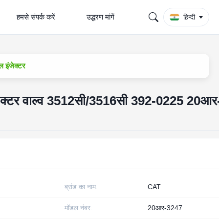
हमसे संपर्क करें
उद्धरण मांगें
हिन्दी
 इंजेक्टर
इंजेक्टर वाल्व 3512सी/3516सी 392-0225 20आ
ब्रांड का नाम:
CAT
मॉडल नंबर:
20आर-3247