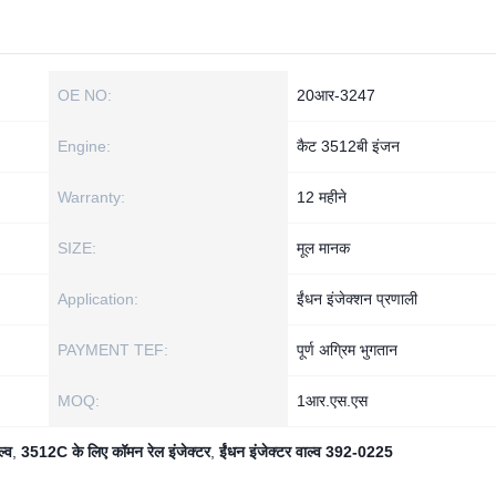
OE NO:
20आर-3247
Engine:
कैट 3512बी इंजन
Warranty:
12 महीने
SIZE:
मूल मानक
Application:
ईंधन इंजेक्शन प्रणाली
PAYMENT TEF:
पूर्ण अग्रिम भुगतान
MOQ:
1आर.एस.एस
ल्व
,
3512C के लिए कॉमन रेल इंजेक्टर
,
ईंधन इंजेक्टर वाल्व 392-0225