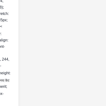
04,
8);
retch:
35px;
<
:
align:
nt-
, 244,
-
height:
 नया कैट
erit;
ox-