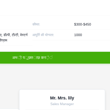
कीमत:
$300-$450
, डी/पी, टी/टी, वेस्टर्न
आपूर्ति की योग्यता:
1000
ीग्राम
अ
भ
ी
प
ू
छ
त
ा
छ
क
र
े
ं
Mr. Mrs. lily
Sales Manager