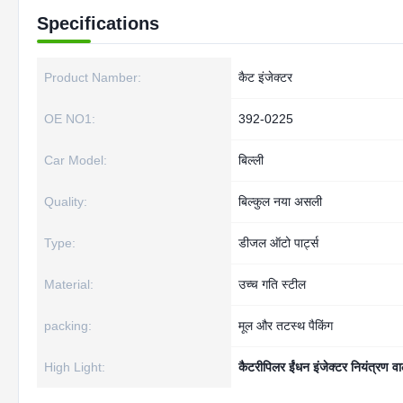
Specifications
Product Namber:
कैट इंजेक्टर
OE NO1:
392-0225
Car Model:
बिल्ली
Quality:
बिल्कुल नया असली
Type:
डीजल ऑटो पार्ट्स
Material:
उच्च गति स्टील
packing:
मूल और तटस्थ पैकिंग
High Light:
कैटरीपिलर ईंधन इंजेक्टर नियंत्रण वा