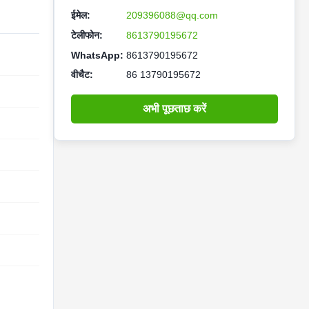
ईमेल:
209396088@qq.com
टेलीफोन:
8613790195672
WhatsApp:
8613790195672
वीचैट:
86 13790195672
अभी पूछताछ करें