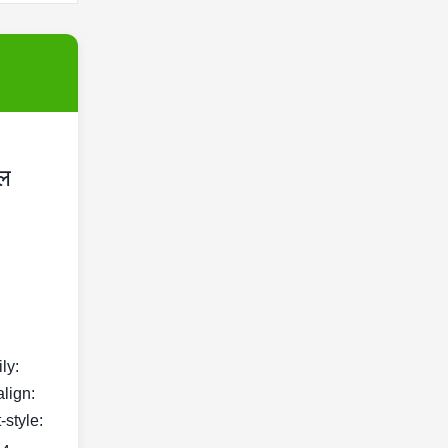
ेल
ily:
align:
-style: