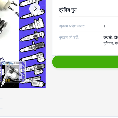
ट्रेडिंग गुण
न्यूनतम आदेश मात्रा:
1
भुगतान की शर्तें:
एल/सी, डी/ए
यूनियन, मन