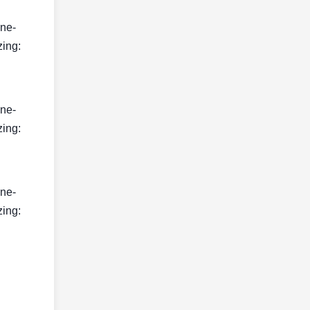
ine-
zing:
ine-
zing:
ine-
zing: