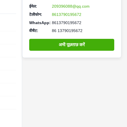
ईमेल:
209396088@qq.com
टेलीफोन:
8613790195672
WhatsApp:
8613790195672
वीचैट:
86 13790195672
अभी पूछताछ करें