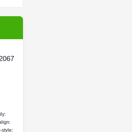
-2067
ily:
align:
-style: