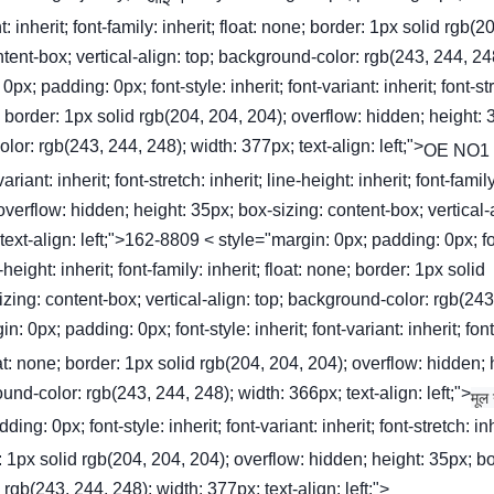
ght: inherit; font-family: inherit; float: none; border: 1px solid rgb(2
tent-box; vertical-align: top; background-color: rgb(243, 244, 24
x; padding: 0px; font-style: inherit; font-variant: inherit; font-st
one; border: 1px solid rgb(204, 204, 204); overflow: hidden; height: 
lor: rgb(243, 244, 248); width: 377px; text-align: left;">
OE NO1
iant: inherit; font-stretch: inherit; line-height: inherit; font-family
 overflow: hidden; height: 35px; box-sizing: content-box; vertical-
text-align: left;">162-8809 < style="margin: 0px; padding: 0px; fo
ne-height: inherit; font-family: inherit; float: none; border: 1px solid
zing: content-box; vertical-align: top; background-color: rgb(243
n: 0px; padding: 0px; font-style: inherit; font-variant: inherit; font
 float: none; border: 1px solid rgb(204, 204, 204); overflow: hidden; 
und-color: rgb(243, 244, 248); width: 366px; text-align: left;">
मूल
 0px; font-style: inherit; font-variant: inherit; font-stretch: inh
der: 1px solid rgb(204, 204, 204); overflow: hidden; height: 35px; b
 rgb(243, 244, 248); width: 377px; text-align: left;">