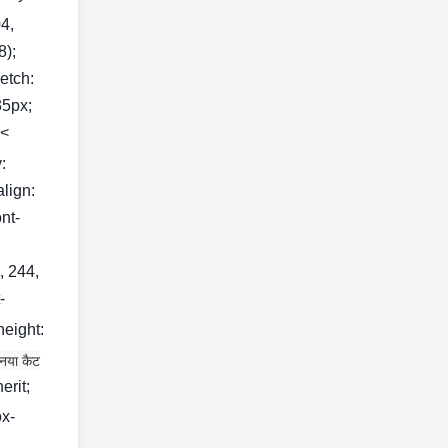
04,
8);
retch:
35px;
<
:
align:
nt-
, 244,
-
height:
 नया कैट
erit;
ox-