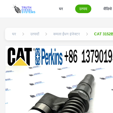
घर
उत्पाद
वीडियो
घर
उत्पादों
कमला ईंधन इंजेक्टर
CAT 3152B के