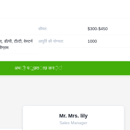
कीमत:
$300-$450
, डी/पी, टी/टी, वेस्टर्न
आपूर्ति की योग्यता:
1000
ीग्राम
अ
भ
ी
प
ू
छ
त
ा
छ
क
र
े
ं
Mr. Mrs. lily
Sales Manager