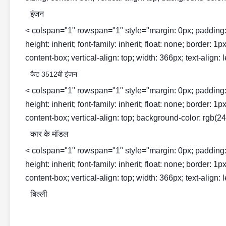
इंजन
< colspan="1" rowspan="1" style="margin: 0px; padding: 0px; 
height: inherit; font-family: inherit; float: none; border: 
content-box; vertical-align: top; width: 366px; text-align: l
कैट 3512बी इंजन
< colspan="1" rowspan="1" style="margin: 0px; padding: 0px; 
height: inherit; font-family: inherit; float: none; border: 
content-box; vertical-align: top; background-color: rgb(243
कार के मॉडल
< colspan="1" rowspan="1" style="margin: 0px; padding: 0px; 
height: inherit; font-family: inherit; float: none; border: 
content-box; vertical-align: top; width: 366px; text-align: l
बिल्ली