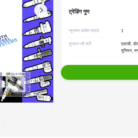
ट्रेडिंग गुण
न्यूनतम आदेश मात्रा:
1
भुगतान की शर्तें:
एल/सी, डी/ए
यूनियन, मन