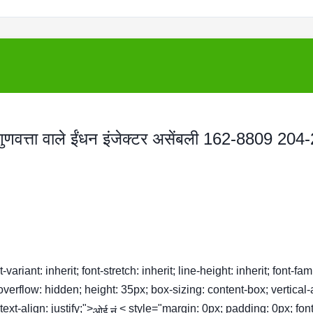
णवत्ता वाले ईंधन इंजेक्टर असेंबली 162-8809 204
ariant: inherit; font-stretch: inherit; line-height: inherit; font-fam
 overflow: hidden; height: 35px; box-sizing: content-box; vertical-
xt-align: justify;">
< style="margin: 0px; padding: 0px; font
ओई नं