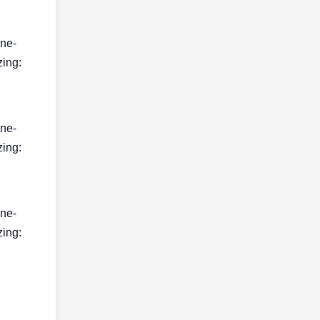
ine-
zing:
ine-
zing:
ine-
zing: