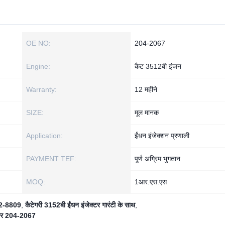
OE NO:
204-2067
Engine:
कैट 3512बी इंजन
Warranty:
12 महीने
SIZE:
मूल मानक
Application:
ईंधन इंजेक्शन प्रणाली
PAYMENT TEF:
पूर्ण अग्रिम भुगतान
MOQ:
1आर.एस.एस
162-8809
,
कैटेगरी 3152बी ईंधन इंजेक्टर गारंटी के साथ
,
क्टर 204-2067