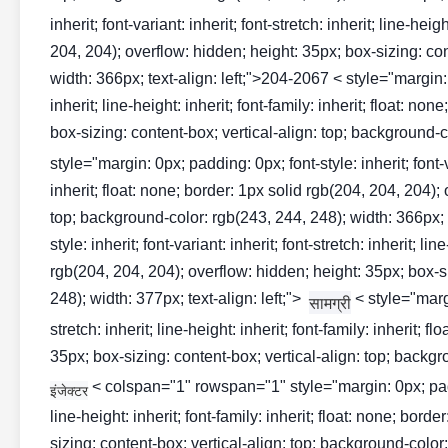
inherit; font-variant: inherit; font-stretch: inherit; line-hei
204, 204); overflow: hidden; height: 35px; box-sizing: con
width: 366px; text-align: left;">204-2067 < style="margin: 0p
inherit; line-height: inherit; font-family: inherit; float: n
box-sizing: content-box; vertical-align: top; background-co
style="margin: 0px; padding: 0px; font-style: inherit; font-var
inherit; float: none; border: 1px solid rgb(204, 204, 204);
top; background-color: rgb(243, 244, 248); width: 366px; 
style: inherit; font-variant: inherit; font-stretch: inherit; li
rgb(204, 204, 204); overflow: hidden; height: 35px; box-si
248); width: 377px; text-align: left;">
< style="margi
सामग्री
stretch: inherit; line-height: inherit; font-family: inherit;
35px; box-sizing: content-box; vertical-align: top; backgro
< colspan="1" rowspan="1" style="margin: 0px; padding:
इंजेक्टर
line-height: inherit; font-family: inherit; float: none; bor
sizing: content-box; vertical-align: top; background-color: