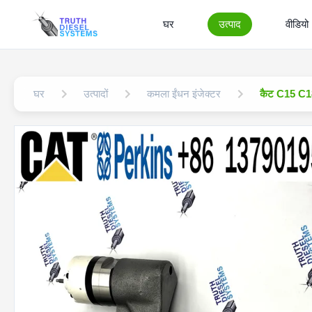
घर
उत्पाद
वीडियो
घर
उत्पादों
कमला ईंधन इंजेक्टर
कैट C15 C18