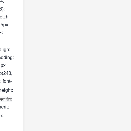
04,
8);
retch:
35px;
<
:
align:
adding:
 1px
gb(243,
; font-
height:
 नया कैट
erit;
ox-