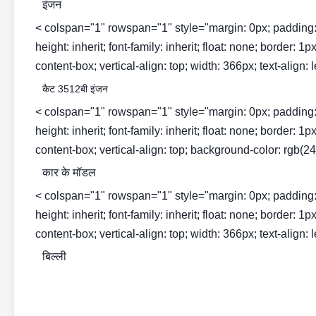
इंजन
< colspan="1" rowspan="1" style="margin: 0px; padding: 0px; 
height: inherit; font-family: inherit; float: none; border: 
content-box; vertical-align: top; width: 366px; text-align: l
कैट 3512बी इंजन
< colspan="1" rowspan="1" style="margin: 0px; padding: 0px; 
height: inherit; font-family: inherit; float: none; border: 
content-box; vertical-align: top; background-color: rgb(243
कार के मॉडल
< colspan="1" rowspan="1" style="margin: 0px; padding: 0px; 
height: inherit; font-family: inherit; float: none; border: 
content-box; vertical-align: top; width: 366px; text-align: l
बिल्ली