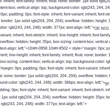
ght: inherit; font-family: inherit; float: none; border: 1px solid rgb(2
tent-box; vertical-align: top; background-color: rgb(243, 244, 24
x; padding: 0px; font-style: inherit; font-variant: inherit; font-st
one; border: 1px solid rgb(204, 204, 204); overflow: hidden; height: 
lor: rgb(243, 244, 248); width: 377px; text-align: left;">
OE NO1
iant: inherit; font-stretch: inherit; line-height: inherit; font-family
 overflow: hidden; height: 35px; box-sizing: content-box; vertical-
 text-align: left;">10आर-0958 10आर-8502 < style="margin: 0px; p
nherit; line-height: inherit; font-family: inherit; float: none; border:
box-sizing: content-box; vertical-align: top; background-color: r
margin: 0px; padding: 0px; font-style: inherit; font-variant: inherit
 float: none; border: 1px solid rgb(204, 204, 204); overflow: hidden; 
und-color: rgb(243, 244, 248); width: 366px; text-align: left;">
मूल
 0px; font-style: inherit; font-variant: inherit; font-stretch: inh
der: 1px solid rgb(204, 204, 204); overflow: hidden; height: 35px; b
 rgb(243, 244, 248); width: 377px; text-align: left;">