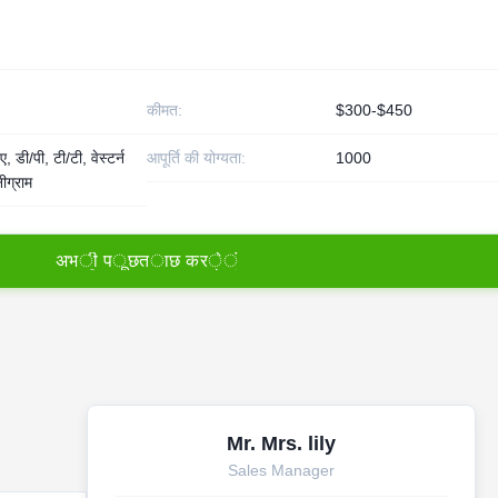
कीमत:
$300-$450
, डी/पी, टी/टी, वेस्टर्न
आपूर्ति की योग्यता:
1000
ीग्राम
अ
भ
ी
प
ू
छ
त
ा
छ
क
र
े
ं
Mr. Mrs. lily
Sales Manager