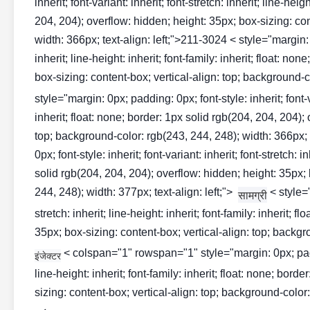
inherit; font-variant: inherit; font-stretch: inherit; line-hei
204, 204); overflow: hidden; height: 35px; box-sizing: con
width: 366px; text-align: left;">211-3024 < style="margin: 0p
inherit; line-height: inherit; font-family: inherit; float: n
box-sizing: content-box; vertical-align: top; background-co
style="margin: 0px; padding: 0px; font-style: inherit; font-var
inherit; float: none; border: 1px solid rgb(204, 204, 204);
top; background-color: rgb(243, 244, 248); width: 366px;
0px; font-style: inherit; font-variant: inherit; font-stretch: i
solid rgb(204, 204, 204); overflow: hidden; height: 35px; 
244, 248); width: 377px; text-align: left;">
< style="
सामग्री
stretch: inherit; line-height: inherit; font-family: inherit;
35px; box-sizing: content-box; vertical-align: top; backgro
< colspan="1" rowspan="1" style="margin: 0px; padding:
इंजेक्टर
line-height: inherit; font-family: inherit; float: none; bor
sizing: content-box; vertical-align: top; background-color: