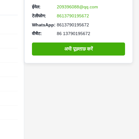
ईमेल:
209396088@qq.com
टेलीफोन:
8613790195672
WhatsApp:
8613790195672
वीचैट:
86 13790195672
अभी पूछताछ करें