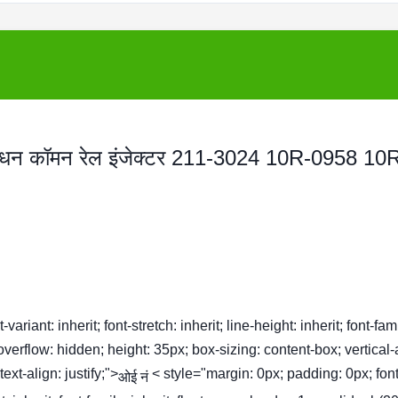
धन कॉमन रेल इंजेक्टर 211-3024 10R-0958 10
ariant: inherit; font-stretch: inherit; line-height: inherit; font-fam
 overflow: hidden; height: 35px; box-sizing: content-box; vertical-
xt-align: justify;">
< style="margin: 0px; padding: 0px; font
ओई नं