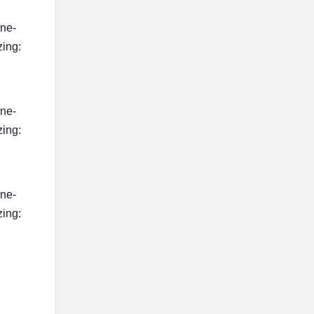
ine-
zing:
ine-
zing:
ine-
zing: