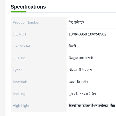
Specifications
Product Namber:
कैट इंजेक्टर
OE NO1:
10आर-0958 10आर-8502
Car Model:
बिल्ली
Quality:
बिल्कुल नया असली
Type:
डीजल ऑटो पार्ट्स
Material:
उच्च गति स्टील
packing:
मूल और तटस्थ पैकिंग
High Light:
कैटरपिलर डीजल ईंधन इंजेक्टर
,
कैट