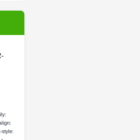
R-
ily:
align:
-style: