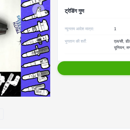
ट्रेडिंग गुण
न्यूनतम आदेश मात्रा:
1
भुगतान की शर्तें:
एल/सी, डी/ए
यूनियन, मन