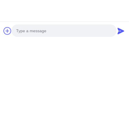
जोड़ें: हुआंगपु मशीनरी सिटी, नंबर 585-ए, नंबर 138, साउथईस्ट रोड,
हुआंगपु जिला, गुआंगज़ौ शहर,
गुयाङ्ग्डोंग प्रोविन्स
सेलफोन:+86 13790195672
व्हाट्सएप::+86 13790195672
ईमेल:edwardswilliam1988@gmail.com
टैग
Photo
सामान्य रेल ईंधन इंजेक्टर
कैट डीजल इंजेक्टर
डीजल ईंधन इंजेक्टर
Video Call
Audio Call
संबंधित उत्पाद