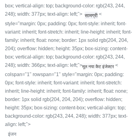
box; vertical-align: top; background-color: rgb(243, 244,
248); width: 377px; text-align: left;">
<
सामग्री
style="margin: 0px; padding: 0px; font-style: inherit; font-
variant: inherit; font-stretch: inherit; line-height: inherit; font-
family: inherit; float: none; border: 1px solid rgb(204, 204,
204); overflow: hidden; height: 35px; box-sizing: content-
box; vertical-align: top; background-color: rgb(243, 244,
248); width: 366px; text-align: left;">
<
मूल नया कैट इंजेक्टर
colspan="1" rowspan="1" style="margin: 0px; padding:
0px; font-style: inherit; font-variant: inherit; font-stretch:
inherit; line-height: inherit; font-family: inherit; float: none;
border: 1px solid rgb(204, 204, 204); overflow: hidden;
height: 35px; box-sizing: content-box; vertical-align: top;
background-color: rgb(243, 244, 248); width: 377px; text-
align: left;">
इंजन