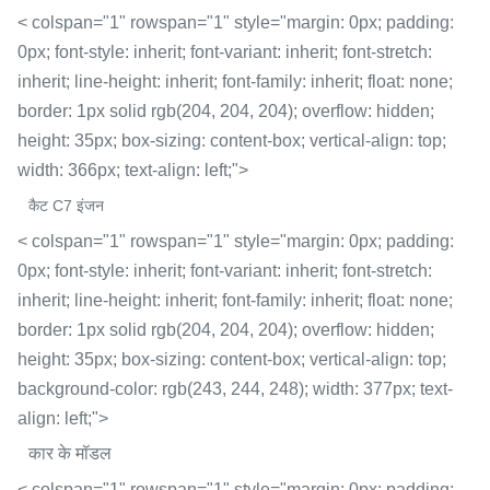
< colspan="1" rowspan="1" style="margin: 0px; padding:
0px; font-style: inherit; font-variant: inherit; font-stretch:
inherit; line-height: inherit; font-family: inherit; float: none;
border: 1px solid rgb(204, 204, 204); overflow: hidden;
height: 35px; box-sizing: content-box; vertical-align: top;
width: 366px; text-align: left;">
कैट C7 इंजन
< colspan="1" rowspan="1" style="margin: 0px; padding:
0px; font-style: inherit; font-variant: inherit; font-stretch:
inherit; line-height: inherit; font-family: inherit; float: none;
border: 1px solid rgb(204, 204, 204); overflow: hidden;
height: 35px; box-sizing: content-box; vertical-align: top;
background-color: rgb(243, 244, 248); width: 377px; text-
align: left;">
कार के मॉडल
< colspan="1" rowspan="1" style="margin: 0px; padding: