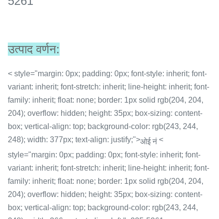
5261
उत्पाद वर्णन:
< style="margin: 0px; padding: 0px; font-style: inherit; font-
variant: inherit; font-stretch: inherit; line-height: inherit; font-
family: inherit; float: none; border: 1px solid rgb(204, 204,
204); overflow: hidden; height: 35px; box-sizing: content-
box; vertical-align: top; background-color: rgb(243, 244,
248); width: 377px; text-align: justify;">
<
ओई नं
style="margin: 0px; padding: 0px; font-style: inherit; font-
variant: inherit; font-stretch: inherit; line-height: inherit; font-
family: inherit; float: none; border: 1px solid rgb(204, 204,
204); overflow: hidden; height: 35px; box-sizing: content-
box; vertical-align: top; background-color: rgb(243, 244,