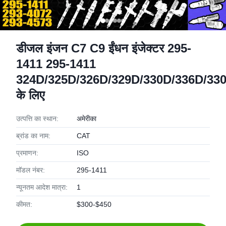
डीजल इंजन C7 C9 ईंधन इंजेक्टर 295-
1411 295-1411
324D/325D/326D/329D/330D/336D/33
के लिए
उत्पत्ति का स्थान:
अमेरीका
ब्रांड का नाम:
CAT
प्रमाणन:
ISO
मॉडल नंबर:
295-1411
न्यूनतम आदेश मात्रा:
1
कीमत:
$300-$450