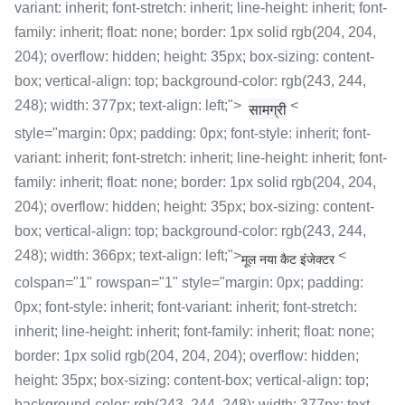
variant: inherit; font-stretch: inherit; line-height: inherit; font-
family: inherit; float: none; border: 1px solid rgb(204, 204,
204); overflow: hidden; height: 35px; box-sizing: content-
box; vertical-align: top; background-color: rgb(243, 244,
248); width: 377px; text-align: left;">
<
सामग्री
style="margin: 0px; padding: 0px; font-style: inherit; font-
variant: inherit; font-stretch: inherit; line-height: inherit; font-
family: inherit; float: none; border: 1px solid rgb(204, 204,
204); overflow: hidden; height: 35px; box-sizing: content-
box; vertical-align: top; background-color: rgb(243, 244,
248); width: 366px; text-align: left;">
<
मूल नया कैट इंजेक्टर
colspan="1" rowspan="1" style="margin: 0px; padding:
0px; font-style: inherit; font-variant: inherit; font-stretch:
inherit; line-height: inherit; font-family: inherit; float: none;
border: 1px solid rgb(204, 204, 204); overflow: hidden;
height: 35px; box-sizing: content-box; vertical-align: top;
background-color: rgb(243, 244, 248); width: 377px; text-