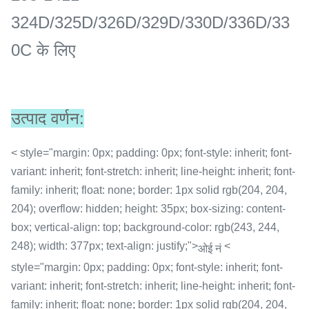
324D/325D/326D/329D/330D/336D/33
0C के लिए
उत्पाद वर्णन:
< style="margin: 0px; padding: 0px; font-style: inherit; font-
variant: inherit; font-stretch: inherit; line-height: inherit; font-
family: inherit; float: none; border: 1px solid rgb(204, 204,
204); overflow: hidden; height: 35px; box-sizing: content-
box; vertical-align: top; background-color: rgb(243, 244,
248); width: 377px; text-align: justify;">
<
ओई नं
style="margin: 0px; padding: 0px; font-style: inherit; font-
variant: inherit; font-stretch: inherit; line-height: inherit; font-
family: inherit; float: none; border: 1px solid rgb(204, 204,