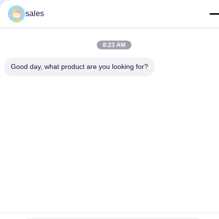
sales
संपर्क विवरण:
8:23 AM
जोड़ें: हुआंगपु मशीनरी सिटी, नंबर 585-ए, नंबर 138, साउथईस्ट रोड,
Good day, what product are you looking for?
हुआंगपु जिला, गुआंगज़ौ शहर,
गुयाङ्ग्डोंग प्रोविन्स
सेलफोन:+86 13790195672
व्हाट्सएप::+86 13790195672
ईमेल:edwardswilliam1988@gmail.com
टैग
सामान्य रेल ईंधन इंजेक्टर
कैट डीजल इंजेक्टर
डीजल ईंधन इंजेक्टर
संबंधित उत्पाद