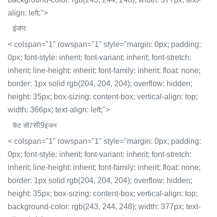
align: left;">
इंजन
< colspan="1" rowspan="1" style="margin: 0px; padding:
0px; font-style: inherit; font-variant: inherit; font-stretch:
inherit; line-height: inherit; font-family: inherit; float: none;
border: 1px solid rgb(204, 204, 204); overflow: hidden;
height: 35px; box-sizing: content-box; vertical-align: top;
width: 366px; text-align: left;">
सी9
कैट सी7
इंजन
< colspan="1" rowspan="1" style="margin: 0px; padding:
0px; font-style: inherit; font-variant: inherit; font-stretch:
inherit; line-height: inherit; font-family: inherit; float: none;
border: 1px solid rgb(204, 204, 204); overflow: hidden;
height: 35px; box-sizing: content-box; vertical-align: top;
background-color: rgb(243, 244, 248); width: 377px; text-