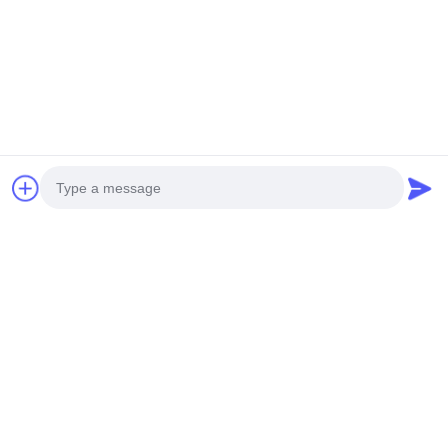
संपर्क विवरण:
जोड़ें: हुआंगपु मशीनरी सिटी, नंबर 585-ए, नंबर 138, साउथईस्ट रोड,
हुआंगपु जिला, गुआंगज़ौ शहर,
गुयाङ्ग्डोंग प्रोविन्स
सेलफोन:+86 13790195672
व्हाट्सएप::+86 13790195672
ईमेल:edwardswilliam1988@gmail.com
टैग
Photo
सामान्य रेल ईंधन इंजेक्टर
कैट डीजल इंजेक्टर
डीजल ईंधन इंजेक्टर
Video Call
Audio Call
संबंधित उत्पाद