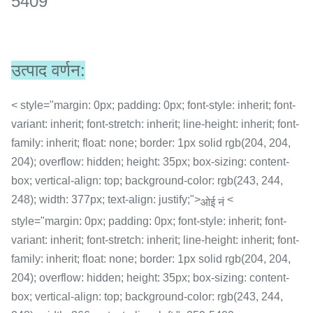
5409
उत्पाद वर्णन:
< style="margin: 0px; padding: 0px; font-style: inherit; font-
variant: inherit; font-stretch: inherit; line-height: inherit; font-
family: inherit; float: none; border: 1px solid rgb(204, 204,
204); overflow: hidden; height: 35px; box-sizing: content-
box; vertical-align: top; background-color: rgb(243, 244,
248); width: 377px; text-align: justify;">
<
ओई नं
style="margin: 0px; padding: 0px; font-style: inherit; font-
variant: inherit; font-stretch: inherit; line-height: inherit; font-
family: inherit; float: none; border: 1px solid rgb(204, 204,
204); overflow: hidden; height: 35px; box-sizing: content-
box; vertical-align: top; background-color: rgb(243, 244,