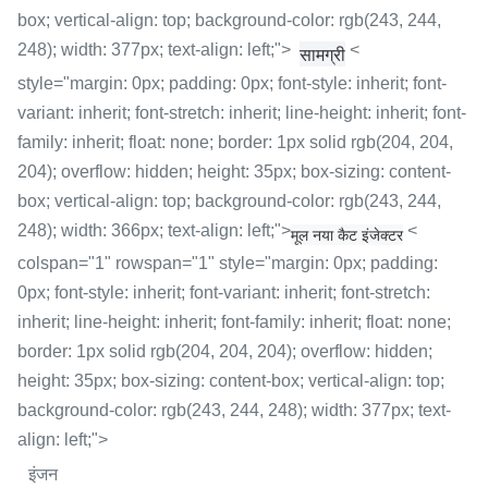
box; vertical-align: top; background-color: rgb(243, 244,
248); width: 377px; text-align: left;">
<
सामग्री
style="margin: 0px; padding: 0px; font-style: inherit; font-
variant: inherit; font-stretch: inherit; line-height: inherit; font-
family: inherit; float: none; border: 1px solid rgb(204, 204,
204); overflow: hidden; height: 35px; box-sizing: content-
box; vertical-align: top; background-color: rgb(243, 244,
248); width: 366px; text-align: left;">
<
मूल नया कैट इंजेक्टर
colspan="1" rowspan="1" style="margin: 0px; padding:
0px; font-style: inherit; font-variant: inherit; font-stretch:
inherit; line-height: inherit; font-family: inherit; float: none;
border: 1px solid rgb(204, 204, 204); overflow: hidden;
height: 35px; box-sizing: content-box; vertical-align: top;
background-color: rgb(243, 244, 248); width: 377px; text-
align: left;">
इंजन