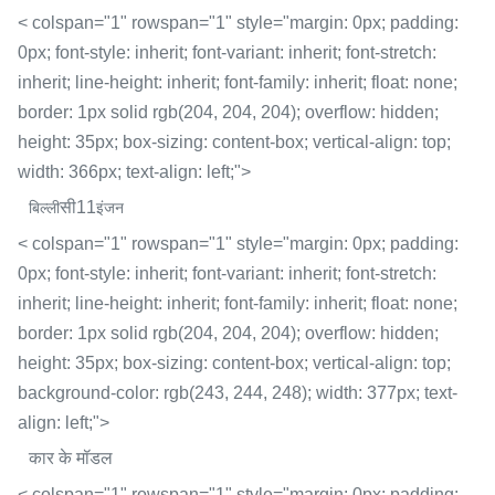
< colspan="1" rowspan="1" style="margin: 0px; padding:
0px; font-style: inherit; font-variant: inherit; font-stretch:
inherit; line-height: inherit; font-family: inherit; float: none;
border: 1px solid rgb(204, 204, 204); overflow: hidden;
height: 35px; box-sizing: content-box; vertical-align: top;
width: 366px; text-align: left;">
सी11
बिल्ली
इंजन
< colspan="1" rowspan="1" style="margin: 0px; padding:
0px; font-style: inherit; font-variant: inherit; font-stretch:
inherit; line-height: inherit; font-family: inherit; float: none;
border: 1px solid rgb(204, 204, 204); overflow: hidden;
height: 35px; box-sizing: content-box; vertical-align: top;
background-color: rgb(243, 244, 248); width: 377px; text-
align: left;">
कार के मॉडल
< colspan="1" rowspan="1" style="margin: 0px; padding: