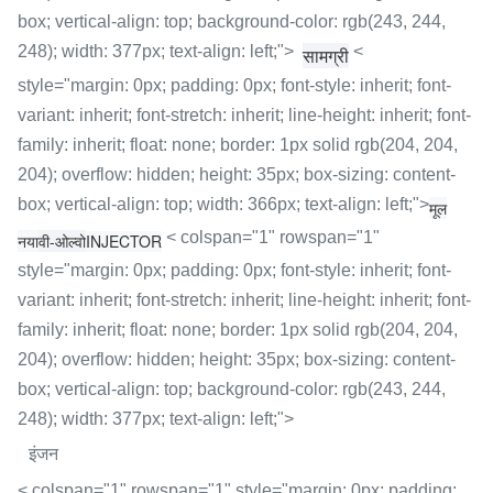
box; vertical-align: top; background-color: rgb(243, 244,
248); width: 377px; text-align: left;">
<
सामग्री
style="margin: 0px; padding: 0px; font-style: inherit; font-
variant: inherit; font-stretch: inherit; line-height: inherit; font-
family: inherit; float: none; border: 1px solid rgb(204, 204,
204); overflow: hidden; height: 35px; box-sizing: content-
box; vertical-align: top; width: 366px; text-align: left;">
मूल
< colspan="1" rowspan="1"
नया
वी-ओल्वो
INJECTOR
style="margin: 0px; padding: 0px; font-style: inherit; font-
variant: inherit; font-stretch: inherit; line-height: inherit; font-
family: inherit; float: none; border: 1px solid rgb(204, 204,
204); overflow: hidden; height: 35px; box-sizing: content-
box; vertical-align: top; background-color: rgb(243, 244,
248); width: 377px; text-align: left;">
इंजन
< colspan="1" rowspan="1" style="margin: 0px; padding: