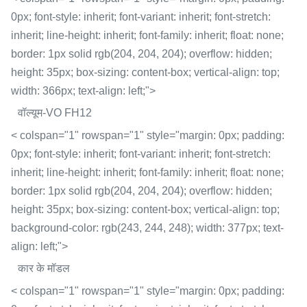
0px; font-style: inherit; font-variant: inherit; font-stretch:
inherit; line-height: inherit; font-family: inherit; float: none;
border: 1px solid rgb(204, 204, 204); overflow: hidden;
height: 35px; box-sizing: content-box; vertical-align: top;
width: 366px; text-align: left;">
वॉल्यूम-VO FH12
< colspan="1" rowspan="1" style="margin: 0px; padding:
0px; font-style: inherit; font-variant: inherit; font-stretch:
inherit; line-height: inherit; font-family: inherit; float: none;
border: 1px solid rgb(204, 204, 204); overflow: hidden;
height: 35px; box-sizing: content-box; vertical-align: top;
background-color: rgb(243, 244, 248); width: 377px; text-
align: left;">
कार के मॉडल
< colspan="1" rowspan="1" style="margin: 0px; padding: