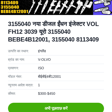
3155040 नया डीजल ईंधन इंजेक्टर VOL
FH12 3039 यूरो 3155040
BEBE4B12001, 3155040 8113409
उत्पत्ति का स्थान:
इंगलैंड
ब्रांड का नाम:
V-OLVO
प्रमाणन:
ISO
मॉडल नंबर:
बीईबीई4बी12001
न्यूनतम आदेश मात्रा:
1
कीमत:
$300-$450
अभी पूछताछ करें