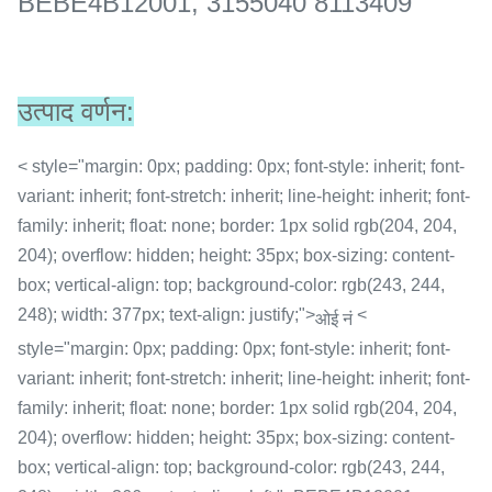
BEBE4B12001, 3155040 8113409
उत्पाद वर्णन:
< style="margin: 0px; padding: 0px; font-style: inherit; font-
variant: inherit; font-stretch: inherit; line-height: inherit; font-
family: inherit; float: none; border: 1px solid rgb(204, 204,
204); overflow: hidden; height: 35px; box-sizing: content-
box; vertical-align: top; background-color: rgb(243, 244,
248); width: 377px; text-align: justify;">
<
ओई नं
style="margin: 0px; padding: 0px; font-style: inherit; font-
variant: inherit; font-stretch: inherit; line-height: inherit; font-
family: inherit; float: none; border: 1px solid rgb(204, 204,
204); overflow: hidden; height: 35px; box-sizing: content-
box; vertical-align: top; background-color: rgb(243, 244,