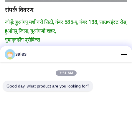
संपर्क विवरण:
जोड़ें: हुआंगपु मशीनरी सिटी, नंबर 585-ए, नंबर 138, साउथईस्ट रोड,
हुआंगपु जिला, गुआंगज़ौ शहर,
गुयाङ्ग्डोंग प्रोविन्स
सेलफोन:+86 13790195672
व्हाट्सएप::+86 13790195672
sales
ईमेल:edwardswilliam1988@gmail.com
3:51 AM
टैग
Good day, what product are you looking for?
यूनिट ईंधन इंजेक्टर
इलेक्ट्रॉनिक ईंधन इंजेक्टर
वोल्वो यूनिट इंजेक्टर
संबंधित उत्पाद