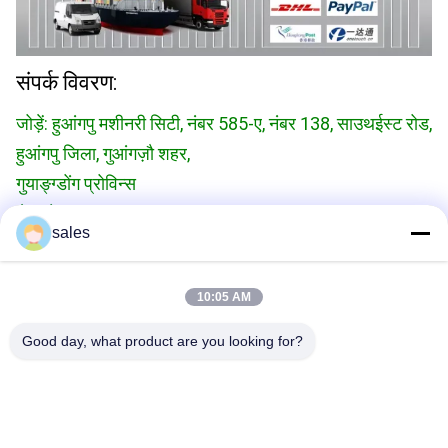
संपर्क विवरण:
जोड़ें: हुआंगपु मशीनरी सिटी, नंबर 585-ए, नंबर 138, साउथईस्ट रोड,
हुआंगपु जिला, गुआंगज़ौ शहर,
गुयाङ्ग्डोंग प्रोविन्स
सेलफोन:+86 13790195672
व्हाट्सएप::+86 13790195672
sales
ईमेल:edwardswilliam1988@gmail.com
10:05 AM
टैग
Good day, what product are you looking for?
यूनिट ईंधन इंजेक्टर
इलेक्ट्रॉनिक ईंधन इंजेक्टर
वोल्वो यूनिट इंजेक्टर