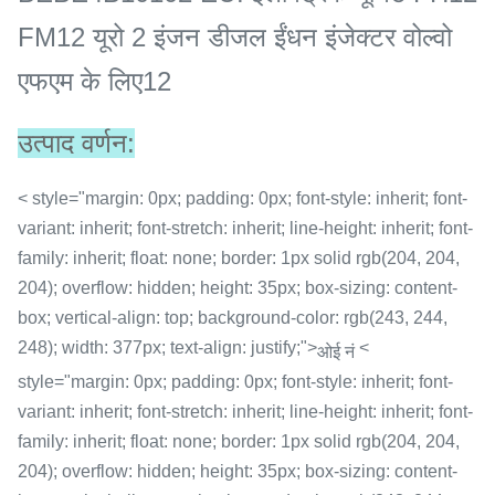
FM12 यूरो 2 इंजन डीजल ईंधन इंजेक्टर वोल्वो
एफएम के लिए
12
उत्पाद वर्णन:
< style="margin: 0px; padding: 0px; font-style: inherit; font-
variant: inherit; font-stretch: inherit; line-height: inherit; font-
family: inherit; float: none; border: 1px solid rgb(204, 204,
204); overflow: hidden; height: 35px; box-sizing: content-
box; vertical-align: top; background-color: rgb(243, 244,
248); width: 377px; text-align: justify;">
<
ओई नं
style="margin: 0px; padding: 0px; font-style: inherit; font-
variant: inherit; font-stretch: inherit; line-height: inherit; font-
family: inherit; float: none; border: 1px solid rgb(204, 204,
204); overflow: hidden; height: 35px; box-sizing: content-