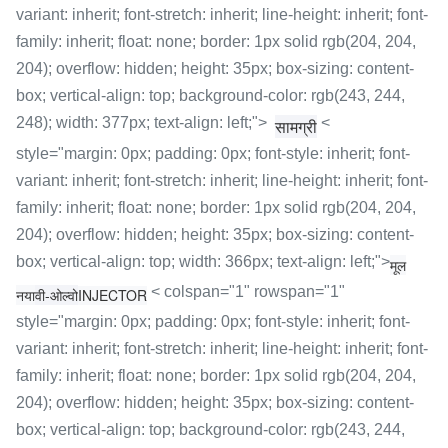
variant: inherit; font-stretch: inherit; line-height: inherit; font-
family: inherit; float: none; border: 1px solid rgb(204, 204,
204); overflow: hidden; height: 35px; box-sizing: content-
box; vertical-align: top; background-color: rgb(243, 244,
248); width: 377px; text-align: left;">
<
सामग्री
style="margin: 0px; padding: 0px; font-style: inherit; font-
variant: inherit; font-stretch: inherit; line-height: inherit; font-
family: inherit; float: none; border: 1px solid rgb(204, 204,
204); overflow: hidden; height: 35px; box-sizing: content-
box; vertical-align: top; width: 366px; text-align: left;">
मूल
< colspan="1" rowspan="1"
नया
वी-ओल्वो
INJECTOR
style="margin: 0px; padding: 0px; font-style: inherit; font-
variant: inherit; font-stretch: inherit; line-height: inherit; font-
family: inherit; float: none; border: 1px solid rgb(204, 204,
204); overflow: hidden; height: 35px; box-sizing: content-
box; vertical-align: top; background-color: rgb(243, 244,