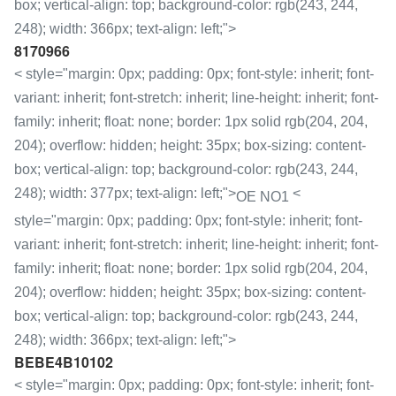
box; vertical-align: top; background-color: rgb(243, 244,
248); width: 366px; text-align: left;">
8170966
< style="margin: 0px; padding: 0px; font-style: inherit; font-
variant: inherit; font-stretch: inherit; line-height: inherit; font-
family: inherit; float: none; border: 1px solid rgb(204, 204,
204); overflow: hidden; height: 35px; box-sizing: content-
box; vertical-align: top; background-color: rgb(243, 244,
248); width: 377px; text-align: left;">
<
OE NO1
style="margin: 0px; padding: 0px; font-style: inherit; font-
variant: inherit; font-stretch: inherit; line-height: inherit; font-
family: inherit; float: none; border: 1px solid rgb(204, 204,
204); overflow: hidden; height: 35px; box-sizing: content-
box; vertical-align: top; background-color: rgb(243, 244,
248); width: 366px; text-align: left;">
BEBE4B10102
< style="margin: 0px; padding: 0px; font-style: inherit; font-