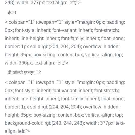
248); width: 377px; text-align: left;">
इंजन
< colspan="1" rowspan="1" style="margin: 0px; padding:
0px; font-style: inherit; font-variant: inherit; font-stretch:
inherit; line-height: inherit; font-family: inherit; float: none;
border: 1px solid rgb(204, 204, 204); overflow: hidden;
height: 35px; box-sizing: content-box; vertical-align: top;
width: 366px; text-align: left;">
वी-ओल्वो एफएम 12
< colspan="1" rowspan="1" style="margin: 0px; padding:
0px; font-style: inherit; font-variant: inherit; font-stretch:
inherit; line-height: inherit; font-family: inherit; float: none;
border: 1px solid rgb(204, 204, 204); overflow: hidden;
height: 35px; box-sizing: content-box; vertical-align: top;
background-color: rgb(243, 244, 248); width: 377px; text-
align: left;">