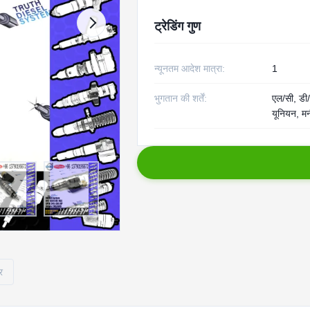
ट्रेडिंग गुण
न्यूनतम आदेश मात्रा:
1
भुगतान की शर्तें:
एल/सी, डी/ए
यूनियन, मन
र