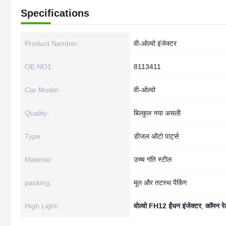
Specifications
Product Namber:
वी-ओल्वो इंजेक्टर
OE NO1:
8113411
Car Model:
वी-ओल्वो
Quality:
बिल्कुल नया असली
Type:
डीजल ऑटो पार्ट्स
Material:
उच्च गति स्टील
packing:
मूल और तटस्थ पैकिंग
High Light:
वोल्वो FH12 ईंधन इंजेक्टर
,
कॉमन र