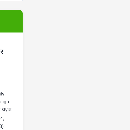
टर
ily:
align:
-style:
04,
8);