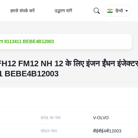
हमसे संपर्क करें
उद्धरण मांगें
हिन्दी
इंजेक्टर 8113411 BEBE4B12003
थ FH12 FM12 NH 12 के लिए इंजन ईंधन इंजेक्ट
3411 BEBE4B12003
ब्रांड का नाम:
V-OLVO
मॉडल नंबर:
बीईबीई4बी12003