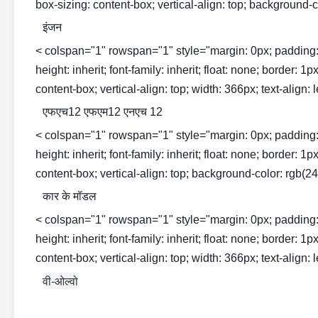
box-sizing: content-box; vertical-align: top; background-co
इंजन
< colspan="1" rowspan="1" style="margin: 0px; padding: 0px; 
height: inherit; font-family: inherit; float: none; border: 
content-box; vertical-align: top; width: 366px; text-align: l
एफएच12 एफएम12 एनएच 12
< colspan="1" rowspan="1" style="margin: 0px; padding: 0px; 
height: inherit; font-family: inherit; float: none; border: 
content-box; vertical-align: top; background-color: rgb(243
कार के मॉडल
< colspan="1" rowspan="1" style="margin: 0px; padding: 0px; 
height: inherit; font-family: inherit; float: none; border: 
content-box; vertical-align: top; width: 366px; text-align: l
वी-ओल्वो