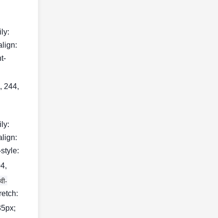
ily:
align:
t-
, 244,
ily:
align:
style:
04,
वी-
retch:
35px;