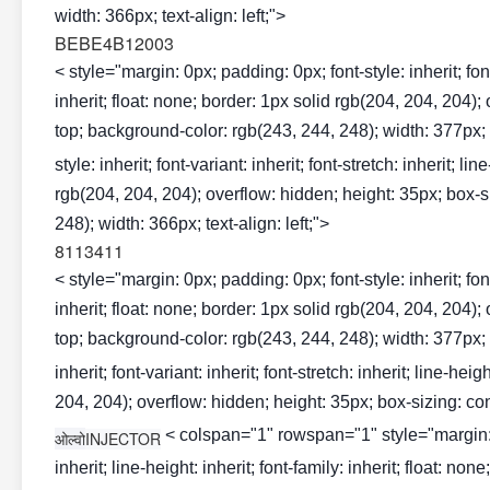
width: 366px; text-align: left;">
BEBE4B12003
< style="margin: 0px; padding: 0px; font-style: inherit; font-v
inherit; float: none; border: 1px solid rgb(204, 204, 204);
top; background-color: rgb(243, 244, 248); width: 377px; te
style: inherit; font-variant: inherit; font-stretch: inherit; li
rgb(204, 204, 204); overflow: hidden; height: 35px; box-si
248); width: 366px; text-align: left;">
8113411
< style="margin: 0px; padding: 0px; font-style: inherit; font-v
inherit; float: none; border: 1px solid rgb(204, 204, 204);
top; background-color: rgb(243, 244, 248); width: 377px; t
inherit; font-variant: inherit; font-stretch: inherit; line-hei
204, 204); overflow: hidden; height: 35px; box-sizing: conte
< colspan="1" rowspan="1" style="margin: 0px
ओल्वो
INJECTOR
inherit; line-height: inherit; font-family: inherit; float: n