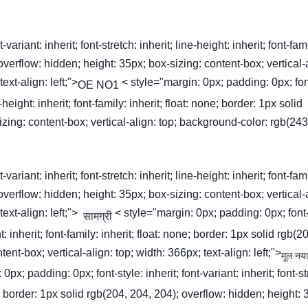
ariant: inherit; font-stretch: inherit; line-height: inherit; font-fam
 overflow: hidden; height: 35px; box-sizing: content-box; vertical-
xt-align: left;">
< style="margin: 0px; padding: 0px; fon
OE NO1
ne-height: inherit; font-family: inherit; float: none; border: 1px solid
zing: content-box; vertical-align: top; background-color: rgb(243
ariant: inherit; font-stretch: inherit; line-height: inherit; font-fam
 overflow: hidden; height: 35px; box-sizing: content-box; vertical-
ext-align: left;">
< style="margin: 0px; padding: 0px; font-
सामग्री
ght: inherit; font-family: inherit; float: none; border: 1px solid rgb(2
nt-box; vertical-align: top; width: 366px; text-align: left;">
मूल नया
; padding: 0px; font-style: inherit; font-variant: inherit; font-st
one; border: 1px solid rgb(204, 204, 204); overflow: hidden; height: 