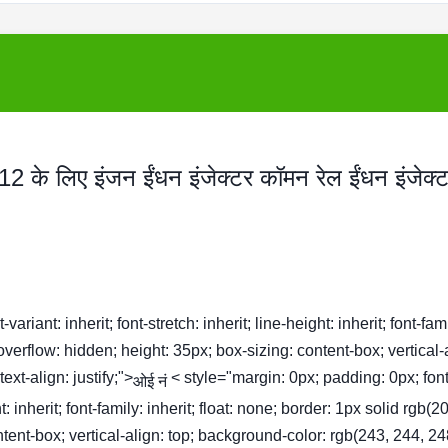
के लिए इंजन ईंधन इंजेक्टर कॉमन रेल ईंधन इंजेक्
ariant: inherit; font-stretch: inherit; line-height: inherit; font-fam
 overflow: hidden; height: 35px; box-sizing: content-box; vertical-
xt-align: justify;">
< style="margin: 0px; padding: 0px; font
ओई नं
ght: inherit; font-family: inherit; float: none; border: 1px solid rgb(2
tent-box; vertical-align: top; background-color: rgb(243, 244, 24