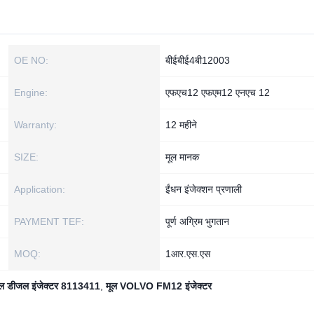
OE NO:
बीईबीई4बी12003
Engine:
एफएच12 एफएम12 एनएच 12
Warranty:
12 महीने
SIZE:
मूल मानक
Application:
ईंधन इंजेक्शन प्रणाली
PAYMENT TEF:
पूर्ण अग्रिम भुगतान
MOQ:
1आर.एस.एस
ेल डीजल इंजेक्टर 8113411
,
मूल VOLVO FM12 इंजेक्टर