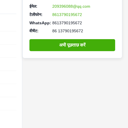
ईमेल:
209396088@qq.com
टेलीफोन:
8613790195672
WhatsApp:
8613790195672
वीचैट:
86 13790195672
अभी पूछताछ करें