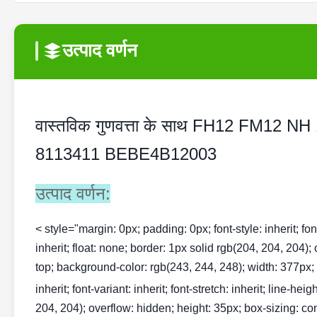
उत्पाद वर्णन
वास्तविक गुणवत्ता के साथ FH12 FM12 NH 12 
8113411 BEBE4B12003
उत्पाद वर्णन:
< style="margin: 0px; padding: 0px; font-style: inherit; font-v
inherit; float: none; border: 1px solid rgb(204, 204, 204);
top; background-color: rgb(243, 244, 248); width: 377px; te
inherit; font-variant: inherit; font-stretch: inherit; line-hei
204, 204); overflow: hidden; height: 35px; box-sizing: con