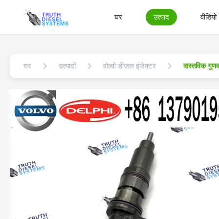
घर
उत्पाद
वीडियो
घर
उत्पादों
वोल्वो डीजल इंजेक्टर
वास्तविक गु