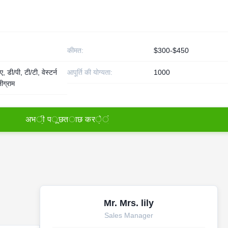
कीमत:
$300-$450
, डी/पी, टी/टी, वेस्टर्न
आपूर्ति की योग्यता:
1000
ीग्राम
अ
भ
ी
प
ू
छ
त
ा
छ
क
र
े
ं
Mr. Mrs. lily
Sales Manager